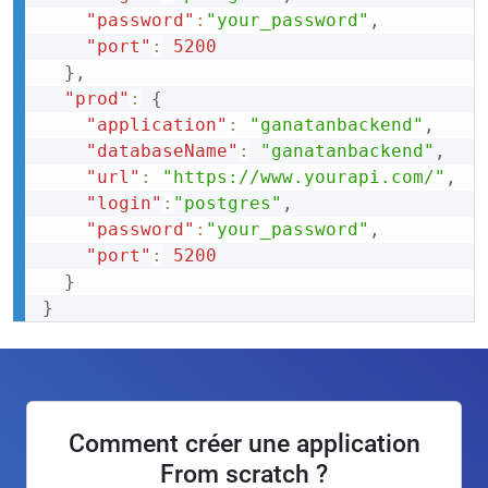
"password"
:
"your_password"
,
"port"
:
5200
}
,
"prod"
:
{
"application"
:
"ganatanbackend"
,
"databaseName"
:
"ganatanbackend"
,
"url"
:
"https://www.yourapi.com/"
,
"login"
:
"postgres"
,
"password"
:
"your_password"
,
"port"
:
5200
}
}
Comment créer une application
From scratch ?