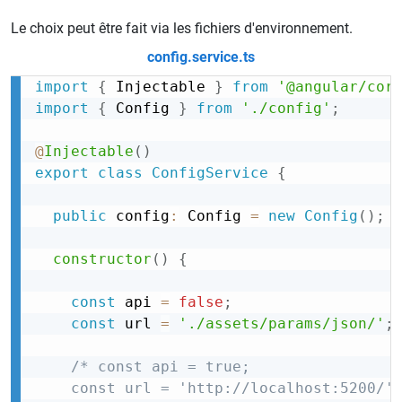
Le choix peut être fait via les fichiers d'environnement.
config.service.ts
import
{
 Injectable 
}
from
'@angular/cor
import
{
 Config 
}
from
'./config'
;
@
Injectable
(
)
export
class
ConfigService
{
public
 config
:
 Config 
=
new
Config
(
)
;
constructor
(
)
{
const
 api 
=
false
;
const
 url 
=
'./assets/params/json/'
;
/* const api = true;

    const url = 'http://localhost:5200/'